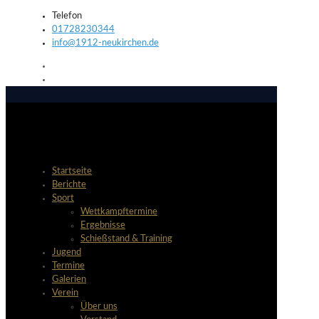
Telefon
01728230344
info@1912-neukirchen.de
Startseite
Berichte
Sport
Wettkampftermine
Ergebnisse
Schießstand & Training
Jugend
Termine
Galerien
Verein
Über uns