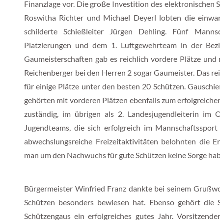
Finanzlage vor. Die große Investition des elektronischen
Roswitha Richter und Michael Deyerl lobten die einwa
schilderte Schießleiter Jürgen Dehling. Fünf Man
Platzierungen und dem 1. Luftgewehrteam in der Bezi
Gaumeisterschaften gab es reichlich vordere Plätze un
Reichenberger bei den Herren 2 sogar Gaumeister. Das rei
für einige Plätze unter den besten 20 Schützen. Gauschi
gehörten mit vorderen Plätzen ebenfalls zum erfolgreichen
zuständig, im übrigen als 2. Landesjugendleiterin im 
Jugendteams, die sich erfolgreich im Mannschaftssport
abwechslungsreiche Freizeitaktivitäten belohnten die Er
man um den Nachwuchs für gute Schützen keine Sorge hab
Bürgermeister Winfried Franz dankte bei seinem Grußwort
Schützen besonders bewiesen hat. Ebenso gehört die
Schützengaus ein erfolgreiches gutes Jahr. Vorsitzend