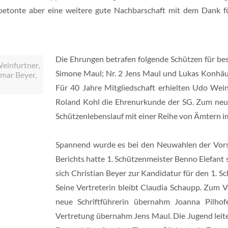
etonte aber eine weitere gute Nachbarschaft mit dem Dank fü
Die Ehrungen betrafen folgende Schützen für bes
Weinfurtner,
Simone Maul; Nr. 2 Jens Maul und Lukas Konhäus
tmar Beyer,
Für 40 Jahre Mitgliedschaft erhielten Udo Wein
Roland Kohl die Ehrenurkunde der SG. Zum neue
Schützenlebenslauf mit einer Reihe von Ämtern i
Spannend wurde es bei den Neuwahlen der Vorsta
Berichts hatte 1. Schützenmeister Benno Elefant 
sich Christian Beyer zur Kandidatur für den 1. 
Seine Vertreterin bleibt Claudia Schaupp. Zum V
neue Schriftführerin übernahm Joanna Pilhofe
Vertretung übernahm Jens Maul. Die Jugend leitet