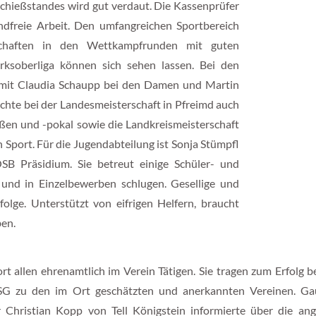
 Schießstandes wird gut verdaut. Die Kassenprüfer
ndfreie Arbeit. Den umfangreichen Sportbereich
nschaften in den Wettkampfrunden mit guten
rksoberliga können sich sehen lassen. Bei den
d mit Claudia Schaupp bei den Damen und Martin
chte bei der Landesmeisterschaft in Pfreimd auch
eßen und -pokal sowie die Landkreismeisterschaft
 Sport. Für die Jugendabteilung ist Sonja Stümpfl
OSB Präsidium. Sie betreut einige Schüler- und
 und in Einzelbewerben schlugen. Gesellige und
folge. Unterstützt von eifrigen Helfern, braucht
en.
 allen ehrenamtlich im Verein Tätigen. Sie tragen zum Erfolg be
 SG zu den im Ort geschätzten und anerkannten Vereinen. G
er Christian Kopp von Tell Königstein informierte über die an