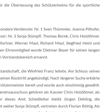
r die Überlassung des Schützenheims für die sportliche
ondere Verdienste: Nr. 1 Sven Thümmler, Joanna Pilhofer,
er; Nr. 3 Sonja Stümpfl, Thomas Borek, Chris Holzlöhner.
furtner, Werner Maul, Richard Maul, Siegfried Heinl und
n Ehrenmitglied wurde Dietmar Beyer für seinen langen
m Vorstandsbereich ernannt.
ndschaft, die Winfried Franz leitete. Am Schluss seines
seinen Rücktritt angekündigt. Nach längerer Suche erklärte
Schützenmeister bereit und wurde auch einstimmig gewählt.
ereinsausschuss gehören als Kassier Chris Holzlöhner, als
r dieses Amt. Schießleiter bleibt Jürgen Dehling, die
 weiter Sonja Stümpfl, vertreten durch Florian Röttig. Als