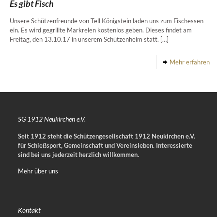
Es gibt Fisch
Unsere Schützenfreunde von Tell Königstein laden uns zum Fischessen
ein. Es wird gegrillte Markrelen kostenlos geben. Dieses findet am
Freitag, den 13.10.17 in unserem Schützenheim statt.
[…]
Mehr erfahren
SG 1912 Neukirchen e.V.
Seit 1912 steht die Schützengesellschaft 1912 Neukirchen e.V.
für Schießsport, Gemeinschaft und Vereinsleben.
Interessierte
sind bei uns jederzeit herzlich willkommen.
Mehr über uns
Kontakt