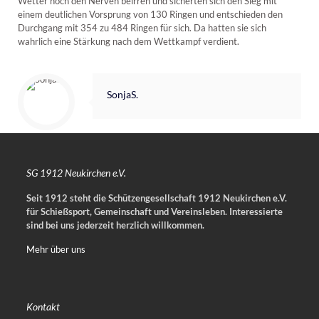
Wetter noch den Nerven beirren und sicherten sich den Sieg mit
einem deutlichen Vorsprung von 130 Ringen und entschieden den
Durchgang mit 354 zu 484 Ringen für sich. Da hatten sie sich
wahrlich eine Stärkung nach dem Wettkampf verdient.
SonjaS.
SG 1912 Neukirchen e.V.
Seit 1912 steht die Schützengesellschaft 1912 Neukirchen e.V.
für Schießsport, Gemeinschaft und Vereinsleben.
Interessierte
sind bei uns jederzeit herzlich willkommen.
Mehr über uns
Kontakt