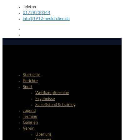
Telefon
01728230344
info@1912-neukirchen.de
Startseite
Berichte
Sport
Wettkampftermine
Ergebnisse
Schießstand & Training
Jugend
Termine
Galerien
Verein
Über uns