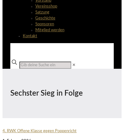
Vorstand
Vereinsshop
Satzung
Geschichte
Sponsoren
Mitglied werden
Kontakt
✕
Sechster Sieg in Folge
4. RWK Offene Klasse gegen Poppenricht