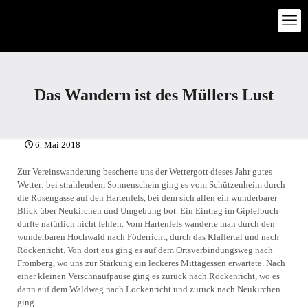
Das Wandern ist des Müllers Lust
6. Mai 2018
Zur Vereinswanderung bescherte uns der Wettergott dieses Jahr gutes
Wetter: bei strahlendem Sonnenschein ging es vom Schützenheim durch
die Rosengasse auf den Hartenfels, bei dem sich allen ein wunderbarer
Blick über Neukirchen und Umgebung bot. Ein Eintrag im Gipfelbuch
durfte natürlich nicht fehlen. Vom Hartenfels wanderte man durch den
wunderbaren Hochwald nach Föderricht, durch das Klaffertal und nach
Röckenricht. Von dort aus ging es auf dem Ortsverbindungsweg nach
Fromberg, wo uns zur Stärkung ein leckeres Mittagessen erwartete. Nach
einer kleinen Verschnaufpause ging es zurück nach Röckenricht, wo es
dann auf dem Waldweg nach Lockenricht und zurück nach Neukirchen
ging.