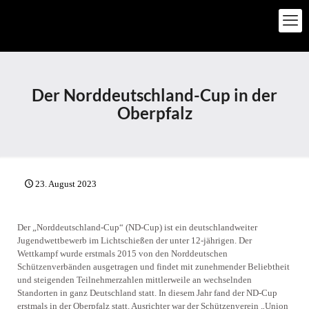
Der Norddeutschland-Cup in der
Oberpfalz
23. August 2023
Der
„Norddeutschland-Cup“ (ND-Cup) ist ein deutschlandweiter
Jugendwettbewerb im Lichtschießen der unter 12-jährigen. Der
Wettkampf wurde erstmals 2015 von den Norddeutschen
Schützenverbänden ausgetragen und findet mit zunehmender Beliebtheit
und steigenden Teilnehmerzahlen mittlerweile an wechselnden
Standorten in ganz Deutschland statt. In diesem Jahr fand der ND-Cup
erstmals in der Oberpfalz statt. Ausrichter war der Schützenverein „Union