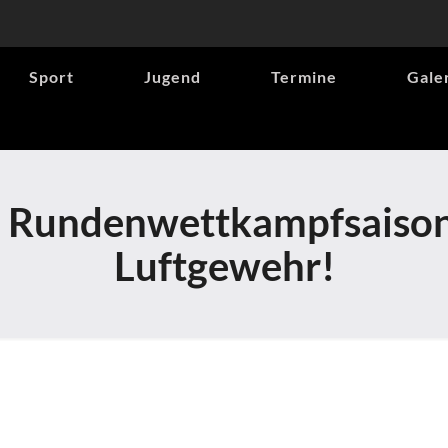
Sport
Jugend
Termine
Gale
er Rundenwettkampfsaison
Luftgewehr!