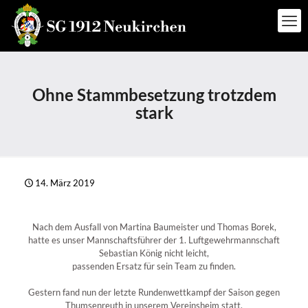
Ohne Stammbesetzung trotzdem
stark
14. März 2019
Nach dem Ausfall von Martina Baumeister und Thomas Borek,
hatte es unser Mannschaftsführer der 1. Luftgewehrmannschaft
Sebastian König nicht leicht,
passenden Ersatz für sein Team zu finden.
Gestern fand nun der letzte Rundenwettkampf der Saison gegen
Thumsenreuth in unserem Vereinsheim statt.