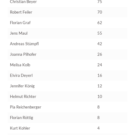
Christian Beyer
75
Robert Feiler
70
Florian Graf
62
Jens Maul
55
Andreas Stümpfl
42
Joanna Pilhofer
26
Melisa Kolb
24
Elvira Deyerl
16
Jennifer König
12
Helmut Richter
10
Pia Reichenberger
8
Florian Röttig
8
Kurt Kohler
4