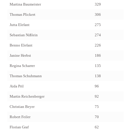
Martina Baumeister
329
Thomas Plickert
306
Jutta Elefant
275
Sebastian Nißlein
274
Benno Elefant
226
Janine Herbst
186
Regina Scharrer
135
Thomas Schuhmann
138
Aida Pril
96
Martin Reichenberger
92
Christian Beyer
75
Robert Feiler
70
Florian Graf
62