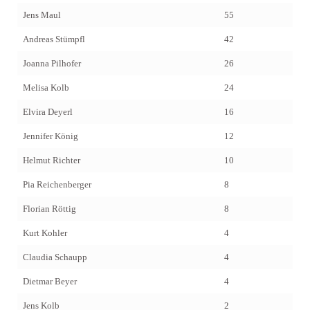
Jens Maul
55
Andreas Stümpfl
42
Joanna Pilhofer
26
Melisa Kolb
24
Elvira Deyerl
16
Jennifer König
12
Helmut Richter
10
Pia Reichenberger
8
Florian Röttig
8
Kurt Kohler
4
Claudia Schaupp
4
Dietmar Beyer
4
Jens Kolb
2