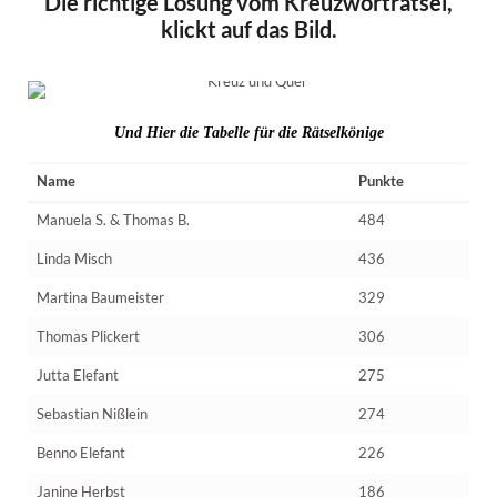
Die richtige Lösung vom Kreuzworträtsel,
klickt auf das Bild.
Und Hier die Tabelle für die Rätselkönige
Name
Punkte
Manuela S. & Thomas B.
484
Linda Misch
436
Martina Baumeister
329
Thomas Plickert
306
Jutta Elefant
275
Sebastian Nißlein
274
Benno Elefant
226
Janine Herbst
186