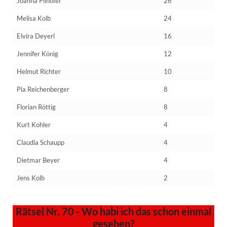
Joanna Pilhofer
26
Melisa Kolb
24
Elvira Deyerl
16
Jennifer König
12
Helmut Richter
10
Pia Reichenberger
8
Florian Röttig
8
Kurt Kohler
4
Claudia Schaupp
4
Dietmar Beyer
4
Jens Kolb
2
Rätsel Nr. 70 - Wo habi ich das schon einmal
gesehen?