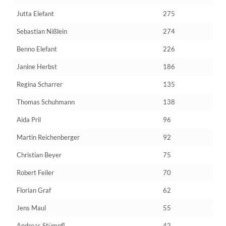
Jutta Elefant
275
Sebastian Nißlein
274
Benno Elefant
226
Janine Herbst
186
Regina Scharrer
135
Thomas Schuhmann
138
Aida Pril
96
Martin Reichenberger
92
Christian Beyer
75
Robert Feiler
70
Florian Graf
62
Jens Maul
55
Andreas Stümpfl
42