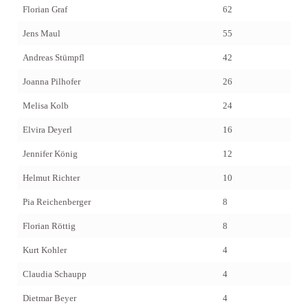
Florian Graf
62
Jens Maul
55
Andreas Stümpfl
42
Joanna Pilhofer
26
Melisa Kolb
24
Elvira Deyerl
16
Jennifer König
12
Helmut Richter
10
Pia Reichenberger
8
Florian Röttig
8
Kurt Kohler
4
Claudia Schaupp
4
Dietmar Beyer
4