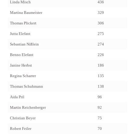
Linda Misch
436
Martina Baumeister
329
Thomas Plickert
306
Jutta Elefant
275
Sebastian Nißlein
274
Benno Elefant
226
Janine Herbst
186
Regina Scharrer
135
Thomas Schuhmann
138
Aida Pril
96
Martin Reichenberger
92
Christian Beyer
75
Robert Feiler
70