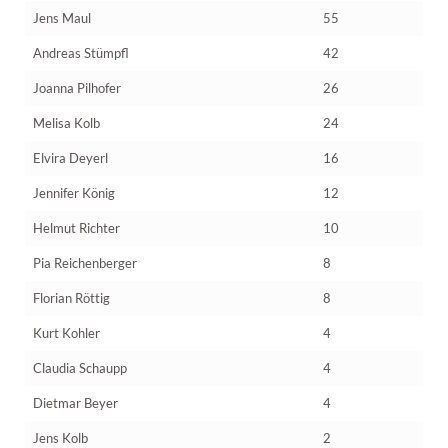
Jens Maul
55
Andreas Stümpfl
42
Joanna Pilhofer
26
Melisa Kolb
24
Elvira Deyerl
16
Jennifer König
12
Helmut Richter
10
Pia Reichenberger
8
Florian Röttig
8
Kurt Kohler
4
Claudia Schaupp
4
Dietmar Beyer
4
Jens Kolb
2