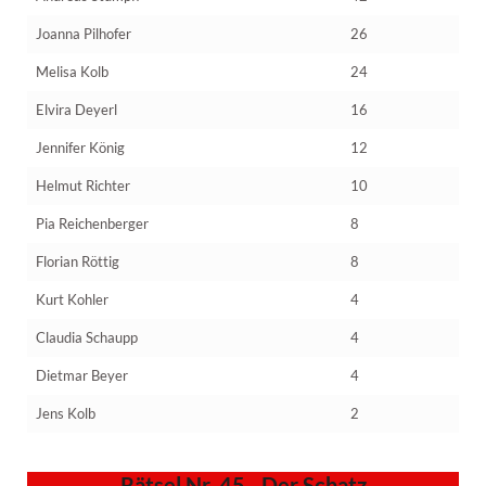
Joanna Pilhofer
26
Melisa Kolb
24
Elvira Deyerl
16
Jennifer König
12
Helmut Richter
10
Pia Reichenberger
8
Florian Röttig
8
Kurt Kohler
4
Claudia Schaupp
4
Dietmar Beyer
4
Jens Kolb
2
Rätsel Nr. 45 - Der Schatz