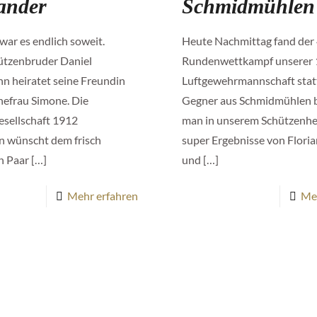
ander
Schmidmühlen
war es endlich soweit.
Heute Nachmittag fand der 
ützenbruder Daniel
Rundenwettkampf unserer 
n heiratet seine Freundin
Luftgewehrmannschaft statt
hefrau Simone. Die
Gegner aus Schmidmühlen 
esellschaft 1912
man in unserem Schützenhe
n wünscht dem frisch
super Ergebnisse von Floria
n Paar
[…]
und
[…]
Mehr erfahren
Me