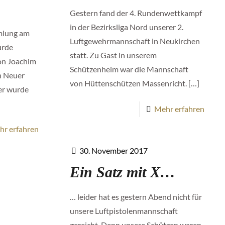
Gestern fand der 4. Rundenwettkampf
in der Bezirksliga Nord unserer 2.
mlung am
Luftgewehrmannschaft in Neukirchen
urde
statt. Zu Gast in unserem
von Joachim
Schützenheim war die Mannschaft
in Neuer
von Hüttenschützen Massenricht.
[…]
er wurde
Mehr erfahren
hr erfahren
30. November 2017
Ein Satz mit X…
… leider hat es gestern Abend nicht für
unsere Luftpistolenmannschaft
gereicht. Denn unsere Schützen waren