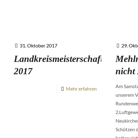
31. Oktober 2017
29. Okt
Landkreismeisterschaft
Mehlm
2017
nicht
Am Samsta
Mehr erfahren
unserem V
Rundenwet
2.Luftgew
Neukirchen
Schützen d
holten sic