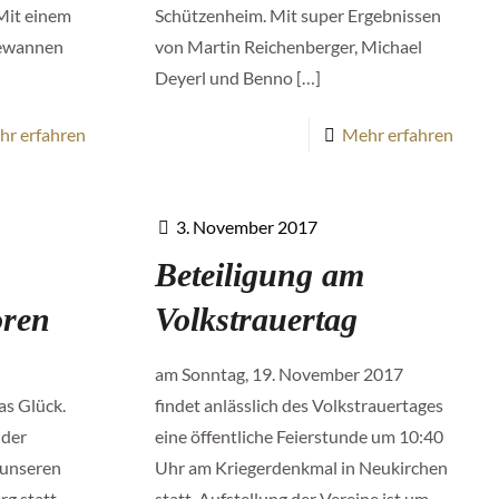
 Mit einem
Schützenheim. Mit super Ergebnissen
gewannen
von Martin Reichenberger, Michael
Deyerl und Benno
[…]
hr erfahren
Mehr erfahren
3. November 2017
Beteiligung am
oren
Volkstrauertag
am Sonntag, 19. November 2017
s Glück.
findet anlässlich des Volkstrauertages
 der
eine öffentliche Feierstunde um 10:40
i unseren
Uhr am Kriegerdenkmal in Neukirchen
g statt.
statt. Aufstellung der Vereine ist um