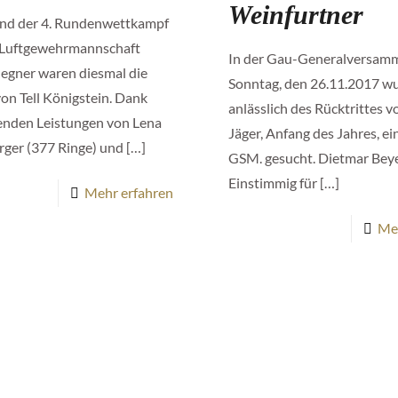
Weinfurtner
and der 4. Rundenwettkampf
. Luftgewehrmannschaft
In der Gau-Generalversam
 Gegner waren diesmal die
Sonntag, den 26.11.2017 w
on Tell Königstein. Dank
anlässlich des Rücktrittes 
enden Leistungen von Lena
Jäger, Anfang des Jahres, e
rger (377 Ringe) und
[…]
GSM. gesucht. Dietmar Bey
Einstimmig für
[…]
Mehr erfahren
Me