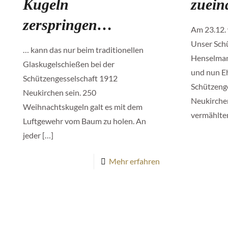
Kugeln
zuein
zerspringen…
Am 23.12. 
Unser Sch
… kann das nur beim traditionellen
Henselman
Glaskugelschießen bei der
und nun E
Schützengesselschaft 1912
Schützeng
Neukirchen sein. 250
Neukirche
Weihnachtskugeln galt es mit dem
vermählte
Luftgewehr vom Baum zu holen. An
jeder
[…]
Mehr erfahren