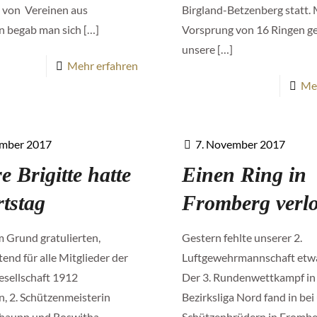
 von Vereinen aus
Birgland-Betzenberg statt.
n begab man sich
[…]
Vorsprung von 16 Ringen 
unsere
[…]
Mehr erfahren
Me
ember 2017
7. November 2017
e Brigitte hatte
Einen Ring in
tstag
Fromberg verl
 Grund gratulierten,
Gestern fehlte unserer 2.
tend für alle Mitglieder der
Luftgewehrmannschaft etwa
esellschaft 1912
Der 3. Rundenwettkampf in
, 2. Schützenmeisterin
Bezirksliga Nord fand in be
chaupp und Roswitha
Schützenbrüdern in Fromber