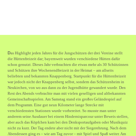
D
as Highlight jeden Jahres für die Jungschützen der drei Vereine stellt
die Hüttenfreizeit dar; bayernweit wurden verschiedene Hütten dafür
schon genutzt. Dieses Jahr verbrachten die etwas mehr als 30 Schützinnen
und Schützen ihre Wochenendfreizeit in der Heimat – am allseits
beliebten und bekannten Knappenberg. Startpunkt für die Hüttenfreizeit
war jedoch nicht der Knappenberg selbst, sondern das Schützenheim in
Neukirchen, von wo aus dann zu der Jugendhütte gewandert wurde. Den
Rest des Abends verbrachte man mit vielen geselligen und altbekannten
Gemeinschaftsspielen. Am Samstag stand ein großes Geländespiel auf
dem Programm. Eine gut neun Kilometer lange Strecke mit
verschiedensten Stationen wurde vorbereitet. So musste man unter
anderem seine Ausdauer bei einem Hindernisparcour unter Beweis stellen,
aber auch das Köpfchen kam bei den Denksportaufgaben oder Musikquiz
nicht zu kurz. Der Tag endete aber nicht mit der Siegerehrung. Nach dem
Abendessen ging es – wie am Tag zuvor – mit Spiel und Spaß weiter. Am