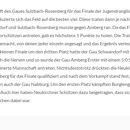
ft des Gaues Sulzbach-Rosenberg für das Finale der Jugendranglist
eduzierte sich das Feld auf die besten vier. Diese traten dann je 
wandorf und Sulzbach-Rosenberg musste gegen Amberg ran. Da da
rschützen antreten, gab es höchstens 5 Punkte zu holen. Die Trai
emacht, von denen jeder einzeln angesagt und das Ergebnis verles
kleinen Finale um den dritten Platz hatte der Gau Schwandorf mit
ch die Nerven und so wurde der Gau Amberg Erster mit einem 5:0 
leinerte Mannschaft antreten. Nichtsdestotrotz drückten die Neu
erg für das Finale qualifiziert und nach dem Vorkampf stand fest
dann auch der Gau Nabburg. Um den ersten Platz kämpften Burglen
Auch hier haben Neukirchner Schützen dazu beigetragen, dass sich
chen dabei war.