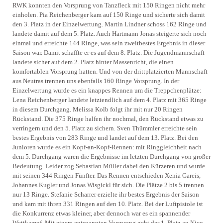
RWK konnten den Vorsprung von Tanzfleck mit 150 Ringen nicht mehr
einholen. Pia Reichenberger kam auf 150 Ringe und sicherte sich damit
den 3. Platz in der Einzelwertung. Martin Lindner schoss 162 Ringe und
landete damit auf dem 5. Platz. Auch Hartmann Jonas steigerte sich noch
einmal und erreichte 144 Ringe, was sein zweitbestes Ergebnis in dieser
Saison war. Damit schaffte er es auf dem 8. Platz. Die Jugendmannschaft
landete sicher auf dem 2. Platz hinter Massenricht, die einen
komfortablen Vorsprung hatten. Und von der drittplatzierten Mannschaft
aus Neutras trennen uns ebenfalls 160 Ringe Vorsprung. In der
Einzelwertung wurde es ein knappes Rennen um die Treppchenplätze:
Lena Reichenberger landete letztendlich auf dem 4. Platz mit 365 Ringe
in diesem Durchgang. Melissa Kolb folgt ihr mit nur 20 Ringen
Rückstand. Die 375 Ringe halfen ihr nochmal, den Rückstand etwas zu
verringern und den 5. Platz zu sichern. Sven Thümmler erreichte sein
bestes Ergebnis von 283 Ringe und landet auf dem 13. Platz. Bei den
Junioren wurde es ein Kopf-an-Kopf-Rennen: mit Ringgleichheit nach
dem 5. Durchgang waren die Ergebnisse im letzten Durchgang von großer
Bedeutung. Leider zog Sebastian Müller dabei den Kürzeren und wurde
mit seinen 344 Ringen Fünfter. Das Rennen entschieden Xenia Gareis,
Johannes Kugler und Jonas Wisgickl für sich. Die Plätze 2 bis 5 trennen
nur 13 Ringe. Stefanie Scharrer erzielte ihr bestes Ergebnis der Saison
und kam mit ihren 331 Ringen auf den 10. Platz. Bei der Luftpistole ist
die Konkurrenz etwas kleiner, aber dennoch war es ein spannender
Wettkampf. Mit einem entspannten Vorsprung geht der 1. Platz an Nico