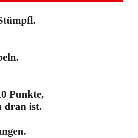
Stümpfl.
beln.
10 Punkte,
dran ist.
ungen.