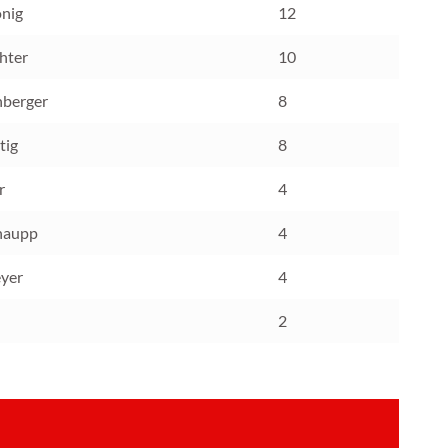
önig
12
hter
10
nberger
8
tig
8
r
4
haupp
4
yer
4
2