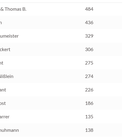
 & Thomas B.
484
h
436
umeister
329
ckert
306
nt
275
Nißlein
274
ant
226
bst
186
arrer
135
chuhmann
138