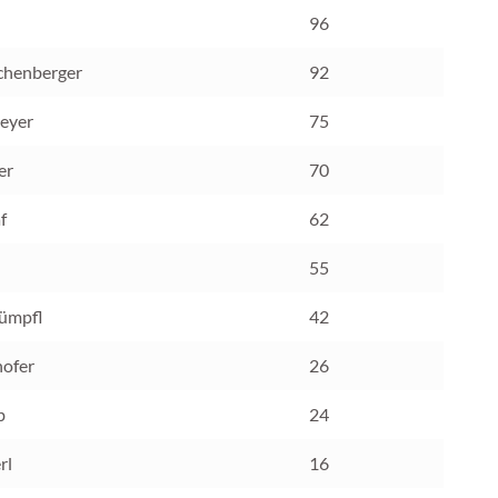
96
chenberger
92
Beyer
75
er
70
f
62
55
tümpfl
42
hofer
26
b
24
rl
16