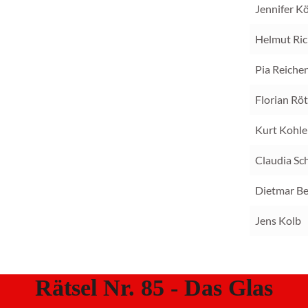
Jennifer K
Helmut Ric
Pia Reiche
Florian Röt
Kurt Kohle
Claudia Sc
Dietmar Be
Jens Kolb
Rätsel Nr. 85 - Das Glas