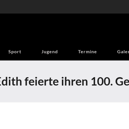
Sport
Jugend
Termine
Gale
dith feierte ihren 100. G