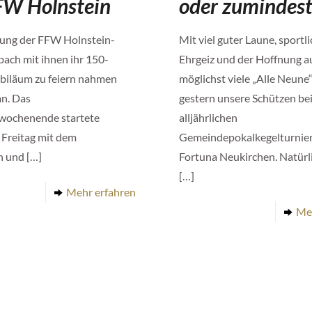
FW Holnstein
oder zumindest
dung der FFW Holnstein-
Mit viel guter Laune, sportl
bach mit ihnen ihr 150-
Ehrgeiz und der Hoffnung a
ubiläum zu feiern nahmen
möglichst viele „Alle Neune“
an. Das
gestern unsere Schützen be
wochenende startete
alljährlichen
 Freitag mit dem
Gemeindepokalkegelturnier
h und
[…]
Fortuna Neukirchen. Natürl
[…]
Mehr erfahren
Me