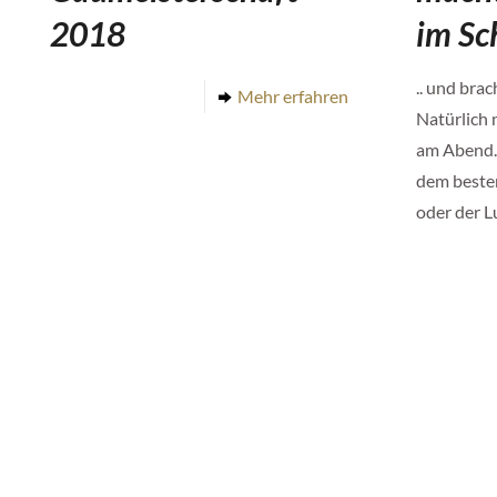
2018
im Sc
.. und bra
Mehr erfahren
Natürlich 
am Abend.
dem besten
oder der L