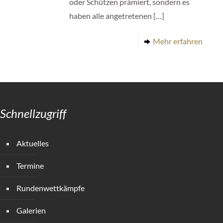
oder Schützen prämiert, sondern es
haben alle angetretenen
[…]
Mehr erfahren
Schnellzugriff
Aktuelles
Termine
Rundenwettkämpfe
Galerien