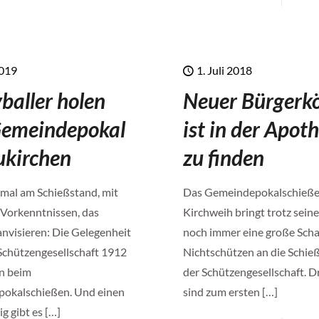
2019
1. Juli 2018
yballer holen
Neuer Bürgerk
Gemeindepokal
ist in der Apot
ukirchen
zu finden
mal am Schießstand, mit
Das Gemeindepokalschieße
 Vorkenntnissen, das
Kirchweih bringt trotz seine
nvisieren: Die Gelegenheit
noch immer eine große Scha
 Schützengesellschaft 1912
Nichtschützen an die Schie
n beim
der Schützengesellschaft. D
okalschießen. Und einen
sind zum ersten
[…]
g gibt es
[…]