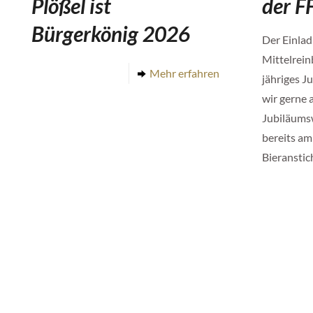
Plößel ist
der F
Bürgerkönig 2026
Der Einla
Mittelrein
Mehr erfahren
jähriges J
wir gerne 
Jubiläums
bereits am
Bieranstic