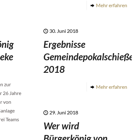
Mehr erfahren
30. Juni 2018
önig
Ergebnisse
heke
Gemeindepokalschießen
2018
n zur
Mehr erfahren
r 26 Jahre
r von
ßanlage
29. Juni 2018
rei Teams
Wer wird
Bürgerkönig von