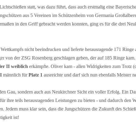
 Lichtschießen statt, was dazu führt, dass auch erstmalig eine Bayerisc
Jungschützen aus 5 Vereinen im Schützenheim von Germania Großalbers
rmaßen in den Griff gebracht werden konnten, ging es für die drei Ne
Wettkampfs nicht beeindrucken und lieferte herausragende 171 Ringe ab
ger von der ZSG Rosenberg geschlagen geben, der auf 185 Ringe kam. Ma
er II weiblich
erkämpfte. Oliver kam - allen Widrigkeiten zum Trotz (d
I
männlich für
Platz 1
ausreichte und darf sich nun ebenfalls Meister n
 den Gau, sondern auch aus Neukirchner Sicht ein voller Erfolg. Ein D
für ihre teils herausragenden Leistungen zu bieten - und dadurch den 
Jedem muss klar sein, dass die Jungschützen die Zukunft des Schießsp
igkeit ist!