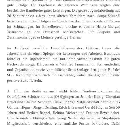
gute Erfolge. Die Ergebnisse der internen Wertungen zeigten eine
beachtliche Bandbreite guter Leistungen. Die große Jugendabteilung mit
26 Schütz(inn)en eiferte ihren älteren Vorbildern nach. Sonja Stümpfl
berichtete von den Erfolgen im Rundenwettkampf und vorderen Plätzen
im Schützengau. Im Einzelbereich brachte es Janina Herbst bis zur
Teilnahme an der Deutschen Meisterschaft. Für Ansporn und
Zusammenhalt gab es kleinere gesellige Treffen.
Im Grußwort erwähnte Gauschützenmeister Dietmar Beyer die
Jahresbilanz als einen Spiegel der Leistungen und Arbeiten. Besonders
lobte er die Jugendarbeit, die mit ihrer Anziehungskraft für guten
Nachwuchs sorgt. Bürgermeister Winfried Franz sah in Kameradschaft
und Organisation sowie vorbildlicher Schießanlage den guten Ruf der
SG. Davon profitiere auch die Gemeinde, wobei die Jugend für eine
positive Zukunft steht.
An Ehrungen durfte es auch nicht fehlen. Verdiensturkunden des
Oberfpfälzer Schützenbundes (OSB)gingen an Jennifer König, Christian
Beyer und Claudia Schaupp. Für 40-jährige Mitgliedschaft ehrte die SG
Günther Högner, Jürgen Dehling, Erich Birzer und Gerald Högner. Seit 50
Jahren sind Herbert Rippel, Helmut Richter und Dietmar Beyer dabei.
Eine besondere Ehrung erfuhr Georg Neidel, der in seiner 56-jährigen
Mitgliedschaft verschiedene ehrenamtliche Posten bekleidete. Dafür