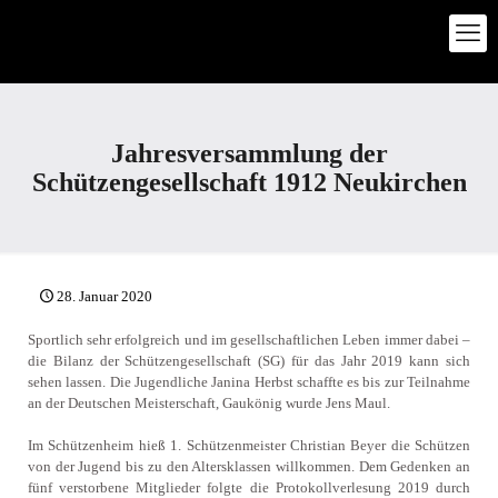
Jahresversammlung der
Schützengesellschaft 1912 Neukirchen
28. Januar 2020
Sportlich sehr erfolgreich und im gesellschaftlichen Leben immer dabei –
die Bilanz der Schützengesellschaft (SG) für das Jahr 2019 kann sich
sehen lassen. Die Jugendliche Janina Herbst schaffte es bis zur Teilnahme
an der Deutschen Meisterschaft, Gaukönig wurde Jens Maul.
Im Schützenheim hieß 1. Schützenmeister Christian Beyer die Schützen
von der Jugend bis zu den Altersklassen willkommen. Dem Gedenken an
fünf verstorbene Mitglieder folgte die Protokollverlesung 2019 durch