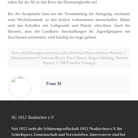
nahm ihn die SG in den Kreis der Ehrenmitglieder auf.
Bei der Aussprache kam aus der Versammlung die Anregung, nochmals
zwei Wechslerstände zu den beiden vorhandenen anzuschaffen. Damit
wird das Schießen mit Luftgewehr und Pistole erleichtert. Auch der
Hinweis, dass der Landkreis Anschaffungen für Jugendgruppen mit
Zuschüssen unterstützt, wird künftig ins Auge gefasst.
Foto (fm) Ehrungen mit (von links) Dietmar Beyer, Helmut Richter, 1.
Schützenmeister Christian Beyer, Erich Birzer, Jürgen Dehling, Herbert
Rippel, 2. SM Claudia Schaupp
Franz M.
SG 1912 Neukirchen e.V.
Seit 1912 steht die Schützengesellschaft 1912 Neukirchen e.V. für
Schießsport, Gemeinschaft und Vereinsleben.
Interessierte sind bei