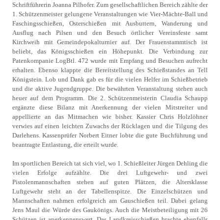
Schriftführerin Joanna Pilhofer. Zum gesellschaftlichen Bereich zählte der
1. Schützenmeister gelungene Veranstaltungen wie Vier-Mächte-Ball und
Faschingsschießen, Osterschießen mit Ausbuttern, Wanderung und
Ausflug nach Pilsen und den Besuch örtlicher Vereinsfeste samt
Kirchweih mit Gemeindepokalturnier auf. Der Frauenstammtisch ist
beliebt, das Königsschießen ein Höhepunkt. Die Verbindung zur
Patenkompanie LogBtl. 472 wurde mit Empfang und Besuchen aufrecht
erhalten. Ebenso klappte die Bereitstellung des Schießstandes an Tell
Königstein. Lob und Dank gab es für die vielen Helfer im Schießbetrieb
und die aktive Jugendgruppe. Die bewährten Veranstaltung stehen auch
heuer auf dem Programm. Die 2. Schützenmeisterin Claudia Schaupp
ergänzte diese Bilanz mit Anerkennung der vielen Mitstreiter und
appellierte an das Mitmachen wie bisher. Kassier Chris Holzlöhner
verwies auf einen leichten Zuwachs der Rücklagen und die Tilgung des
Darlehens. Kassenprüfer Norbert Eitner lobte die gute Buchführung und
beantragte Entlastung, die erteilt wurde.
Im sportlichen Bereich tat sich viel, wo 1. Schießleiter Jürgen Dehling die
vielen Erfolge aufzählte. Die drei Luftgewehr- und zwei
Pistolenmannschaften stehen auf guten Plätzen, die Altersklasse
Luftgewehr steht an der Tabellenspitze. Die Einzelschützen und
Mannschaften nahmen erfolgreich am Gauschießen teil. Dabei gelang
Jens Maul die Würde des Gaukönigs. Auch die Meistbeteiligung mit 26
Schützen ist anerkennenswert. Das Landkreisschießen brachte ebenfalls