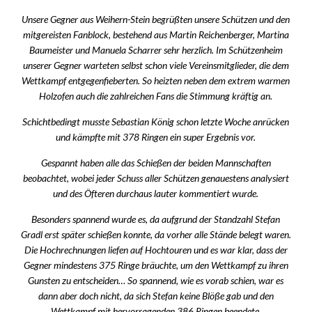
Unsere Gegner aus Weihern-Stein begrüßten unsere Schützen und den
mitgereisten Fanblock, bestehend aus Martin Reichenberger, Martina
Baumeister und Manuela Scharrer sehr herzlich. Im Schützenheim
unserer Gegner warteten selbst schon viele Vereinsmitglieder, die dem
Wettkampf entgegenfieberten. So heizten neben dem extrem warmen
Holzofen auch die zahlreichen Fans die Stimmung kräftig an.
Schichtbedingt musste Sebastian König schon letzte Woche anrücken
und kämpfte mit 378 Ringen ein super Ergebnis vor.
Gespannt haben alle das Schießen der beiden Mannschaften
beobachtet, wobei jeder Schuss aller Schützen genauestens analysiert
und des Öfteren durchaus lauter kommentiert wurde.
Besonders spannend wurde es, da aufgrund der Standzahl Stefan
Gradl erst später schießen konnte, da vorher alle Stände belegt waren.
Die Hochrechnungen liefen auf Hochtouren und es war klar, dass der
Gegner mindestens 375 Ringe bräuchte, um den Wettkampf zu ihren
Gunsten zu entscheiden… So spannend, wie es vorab schien, war es
dann aber doch nicht, da sich Stefan keine Blöße gab und den
Wettkampf mit hervorragenden 386 Ringen beendete.