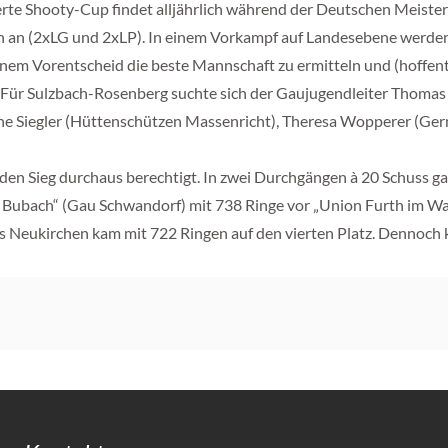
e Shooty-Cup findet alljährlich während der Deutschen Meistersc
 an (2xLG und 2xLP). In einem Vorkampf auf Landesebene werden 
inem Vorentscheid die beste Mannschaft zu ermitteln und (hoffent
 Für Sulzbach-Rosenberg suchte sich der Gaujugendleiter Thomas B
ene Siegler (Hüttenschützen Massenricht), Theresa Wopperer (Ge
en Sieg durchaus berechtigt. In zwei Durchgängen à 20 Schuss galt
 Bubach“ (Gau Schwandorf) mit 738 Ringe vor „Union Furth im Wa
Neukirchen kam mit 722 Ringen auf den vierten Platz. Dennoch könn