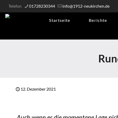
Telefon
01728230344
info@1912-neukirchen.de
Startseite
Berichte
Run
12. Dezember 2021
Auch wenn es die momentane Lage nich