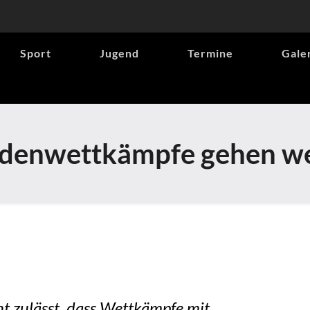
Sport
Jugend
Termine
Gale
denwettkämpfe gehen we
t zulässt, dass Wettkämpfe mit