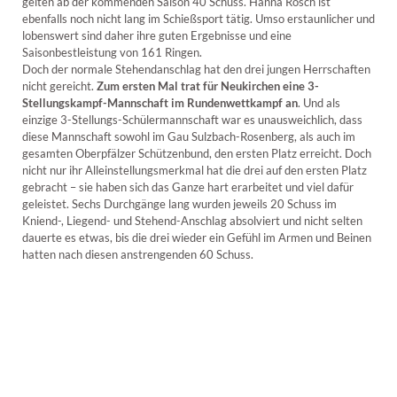
gelten ab der kommenden Saison 40 Schuss. Hanna Rösch ist
ebenfalls noch nicht lang im Schießsport tätig. Umso erstaunlicher und
lobenswert sind daher ihre guten Ergebnisse und eine
Saisonbestleistung von 161 Ringen.
Doch der normale Stehendanschlag hat den drei jungen Herrschaften
nicht gereicht.
Zum ersten Mal trat für Neukirchen eine 3-
Stellungskampf-Mannschaft im Rundenwettkampf an
. Und als
einzige 3-Stellungs-Schülermannschaft war es unausweichlich, dass
diese Mannschaft sowohl im Gau Sulzbach-Rosenberg, als auch im
gesamten Oberpfälzer Schützenbund, den ersten Platz erreicht. Doch
nicht nur ihr Alleinstellungsmerkmal hat die drei auf den ersten Platz
gebracht – sie haben sich das Ganze hart erarbeitet und viel dafür
geleistet. Sechs Durchgänge lang wurden jeweils 20 Schuss im
Kniend-, Liegend- und Stehend-Anschlag absolviert und nicht selten
dauerte es etwas, bis die drei wieder ein Gefühl im Armen und Beinen
hatten nach diesen anstrengenden 60 Schuss.