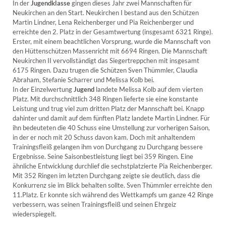
In der
Jugendklasse
gingen dieses Jahr zwei Mannschaften für
Neukirchen an den Start. Neukirchen I bestand aus den Schützen
Martin Lindner, Lena Reichenberger und Pia Reichenberger und
erreichte den 2. Platz in der Gesamtwertung (insgesamt 6321 Ringe).
Erster, mit einem beachtlichen Vorsprung, wurde die Mannschaft von
den Hüttenschützen Massenricht mit 6694 Ringen. Die Mannschaft
Neukirchen II vervollständigt das Siegertreppchen mit insgesamt
6175 Ringen. Dazu trugen die Schützen Sven Thümmler, Claudia
Abraham, Stefanie Scharrer und Melissa Kolb bei.
In der Einzelwertung
Jugend
landete Melissa Kolb auf dem vierten
Platz. Mit durchschnittlich 348 Ringen lieferte sie eine konstante
Leistung und trug viel zum dritten Platz der Mannschaft bei. Knapp
dahinter und damit auf dem fünften Platz landete Martin Lindner. Für
ihn bedeuteten die 40 Schuss eine Umstellung zur vorherigen Saison,
in der er noch mit 20 Schuss davon kam. Doch mit anhaltendem
Trainingsfleiß gelangen ihm von Durchgang zu Durchgang bessere
Ergebnisse. Seine Saisonbestleistung liegt bei 359 Ringen. Eine
ähnliche Entwicklung durchlief die sechstplatzierte Pia Reichenberger.
Mit 352 Ringen im letzten Durchgang zeigte sie deutlich, dass die
Konkurrenz sie im Blick behalten sollte. Sven Thümmler erreichte den
11.Platz. Er konnte sich während des Wettkampfs um ganze 42 Ringe
verbessern, was seinen Trainingsfleiß und seinen Ehrgeiz
wiederspiegelt.