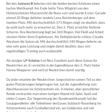
Bei den
Junioren B
lieferten sich die beiden besten Schützen einen
harten Wettkampf. Am Ende hatte Timo Wisgickl von den
Hüttenschützen Massenricht die Nase vorn und wurde Erster. Gerade
einmal 20 Ringe dahinter landete Lena Reichenberger auf dem
zweiten Platz. Mit durchschnittlich 373 Ringen zeigt sie deutlich, dass
da wohl noch mehr zu erwarten ist. Den 5. Platz erreichte Stefanie
Scharrer. Ihre Bestleistung liegt bei 360 Ringen. Viel Fleiß und Arbeit
stecken hinter ihren Ergebnissen. Als Siebtplatzierte schloss Claudia
Abraham die Saison ab. Mit durchschnittlich 340 Ringen lieferte sie
eine sehr gute Leistung und zeigte damit deutlich, dass sich
regelmäßiges Training auch ausbezahlt.
Als einziger
LP-Schütze
trat Nico Goodwin auch diese Saison für
Neukirchen an. Er erreichte in derJugendklasse den 2. Platz hinter
Hanna Wopperer und vertrat Neukirchen damit würdig.
Da jeder einzelne der Neukirchner Jungschützen seinen Teil zu den
guten Platzierungen beigetragen hat, lud die Jugendleitung zum
Abschlussessen ins Schützenheim ein. In kleiner, aber gemütlicher
Runde verbrachte man einen lustigen Abend mit Spiel, Spaß und
vielen Crepes. Zur Siegerehrung des Rundenwettkampfs lud der
Gaujugendleiter alle Teilnehmer desGaues Sulzbach-Rosenberg ins
Schützenheim nach Großalbershof ein, wo Geldpreise und viel