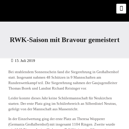
RWK-Saison mit Bravour gemeistert
15. Juli 2019
Bei strahlendem Sonnenschein fand die Siegerehrung in Großalbershof
statt. Insgesamt nahmen 48 Schützen in 9 Mannschaften am
Rundenwettkampf teil. Die Siegerehrung nahmen der Gaujugendleiter
Thomas Borek und Landrat Richard Reisinger vor.
Leider konnte dieses Jahr keine Schülermannschaft für Neukirchen
starten. Der erste Platz ging im Schülerbereich an Silberdistel Neutras,
gefolgt von der Mannschaft aus Massenricht.
In der Einzelwertung ging der erste Platz an Theresa Wopperer
(Germania Großalbershof) mit insgesamt 1104 Ringen. Zweite wurde