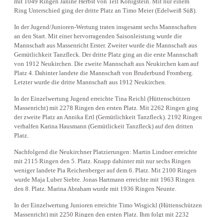
mit 1049 Ringen Janine Herbst von Tell Königstein. Mit nur einem
Ring Unterschied ging der dritte Platz an Timo Meier (Edelweiß Süß).
In der Jugend/Junioren-Wertung traten insgesamt sechs Mannschaften
an den Start. Mit einer hervorragenden Saisonleistung wurde die
Mannschaft aus Massenricht Erster. Zweiter wurde die Mannschaft aus
Gemütlichkeit Tanzfleck. Der dritte Platz ging an die erste Mannschaft
von 1912 Neukirchen. Die zweite Mannschaft aus Neukirchen kam auf
Platz 4. Dahinter landete die Mannschaft von Bruderbund Fromberg.
Letzter wurde die dritte Mannschaft aus 1912 Neukirchen.
In der Einzelwertung Jugend erreichte Tina Reichl (Hüttenschützen
Massenricht) mit 2278 Ringen den ersten Platz. Mit 2262 Ringen ging
der zweite Platz an Annika Ertl (Gemütlichkeit Tanzfleck). 2192 Ringen
verhalfen Karina Hausmann (Gemütlickeit Tanzfleck) auf den dritten
Platz.
Nachfolgend die Neukirchner Platzierungen: Martin Lindner erreichte
mit 2115 Ringen den 5. Platz. Knapp dahinter mit nur sechs Ringen
weniger landete Pia Reichenberger auf dem 6. Platz. Mit 2100 Ringen
wurde Maja Luber Siebte. Jonas Hartmann erreichte mit 1963 Ringen
den 8. Platz. Marina Abraham wurde mit 1936 Ringen Neunte.
In der Einzelwertung Junioren erreichte Timo Wisgickl (Hüttenschützen
Massenricht) mit 2250 Ringen den ersten Platz. Ihm folgt mit 2232