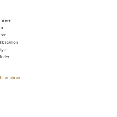
unserer
um
erer
kbataillon
ige
it der
hr erfahren